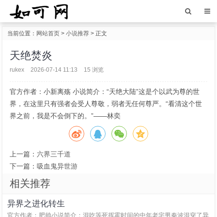
当前位置：
网站首页
>
小说推荐
> 正文
天绝焚炎
rukex
2026-07-14 11:13
15 浏览
官方作者：小新离殇 小说简介：“天绝大陆”这是个以武为尊的世
界，在这里只有强者会受人尊敬，弱者无任何尊严。“看清这个世
界之前，我是不会倒下的。”——林奕
上一篇：
六界三千道
下一篇：
吸血鬼异世游
相关推荐
异界之进化转生
官方作者：肥帅小说简介：混吃等死挥霍时间的中年老宅男秦波混穿了异