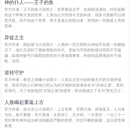
神的仆人——王子的鱼
官方作者：王子的鱼小说简介：世界看似太平，实则暗流涌动，特别是眼
前这个即将大变的世界。人类自以为凭借今天的科技，很多方面都可以洞
悉天机，却不知这个世界，神才是真正的统治者，世间的一切都是人类按
照神...
异徒之主
官方作者：鹊起南飞小说简介：人类的一切文明的火种似乎在那一刻都熄
灭了，他们又回到了愚昧黑暗的年代。贵族与平民的阶级分明而不可逾
越，奴隶的惨号只能取悦那些在斗兽场观赛者，科技结晶逐渐趋向于成
熟，但劳...
逆转守护
官方作者：夜空之残曦小说简介：人类从古至今始终被无尽的灾祸所侵
扰，而后代的人们将他们所认为的灾祸的创造者命名为“灾祸之源”。直到
近现代，为了有效抵挡“灾祸之源”的侵害，联合国成立了名为“荣光卫士”...
人族崛起重返上古
官方作者：炎火玄心小说简介：上古世界，苍莽大地，碧海蓝天，人与兽
为伍，食不果腹，衣不遮体，生死存亡，旦夕间。一次意外，一位二十一
世纪青年来到这丛林法则极其严酷的世界。经过不断的探索，这位异世来
客逐...