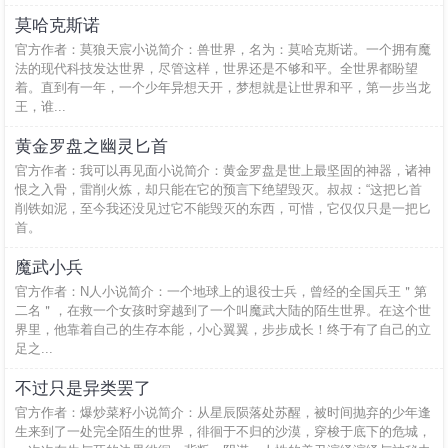
莫哈克斯诺
官方作者：莫狼天宸小说简介：兽世界，名为：莫哈克斯诺。一个拥有魔
法的现代科技发达世界，尽管这样，世界还是不够和平。全世界都盼望
着。直到有一年，一个少年异想天开，梦想就是让世界和平，第一步当龙
王，谁...
黄金罗盘之幽灵匕首
官方作者：我可以再见面小说简介：黄金罗盘是世上最坚固的神器，诸神
恨之入骨，雷削火炼，却只能在它的预言下绝望毁灭。叔叔：“这把匕首
削铁如泥，至今我还没见过它不能毁灭的东西，可惜，它仅仅只是一把匕
首。
魔武小兵
官方作者：N人小说简介：一个地球上的退役士兵，曾经的全国兵王＂第
二名＂，在救一个女孩时穿越到了一个叫魔武大陆的陌生世界。在这个世
界里，他靠着自己的生存本能，小心翼翼，步步成长！终于有了自己的立
足之...
不过只是异类罢了
官方作者：爆炒菜籽小说简介：从星辰陨落处苏醒，被时间抛弃的少年逢
生来到了一处完全陌生的世界，徘徊于不归的沙漠，穿梭于底下的危城，