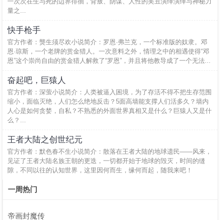
一次次在生与死的边界徘徊，背叛、阴谋、人性的美丑演绎演绎与神秘力
量之...
快手枪手
官方作者：熋生须尽欢小说简介：罗恩·弗兰克，一个标准版的奴隶。邓
恩·琼斯，一个老牌的赏金猎人。一次意料之外，情理之中的相遇使得“邓
恩”这个崇尚自由的赏金猎人解救了“罗恩”，并且将他教导成了一个无法...
奋起吧，巨猿人
官方作者：深萤小说简介：人类被逼入困境，为了存活不得不把生存范围
缩小，面临灭绝，人们怎么绝地反击？5面高墙能支撑人们活多久？墙内
人心是如何贪婪，自私？不熟悉的外面世界真相又是什么？巨猿人又是什
么？...
王者大陆之创世纪元
官方作者：默色春不生小说简介：散落在王者大陆的地球遗民——风来，
见证了王者大陆名族王朝的更迭，一切都开始于地球的毁灭，时间的缝
隙，不同以往的认知世界，这里因何而生，缘何而起，随我来吧！
一周热门
帝画封魔传