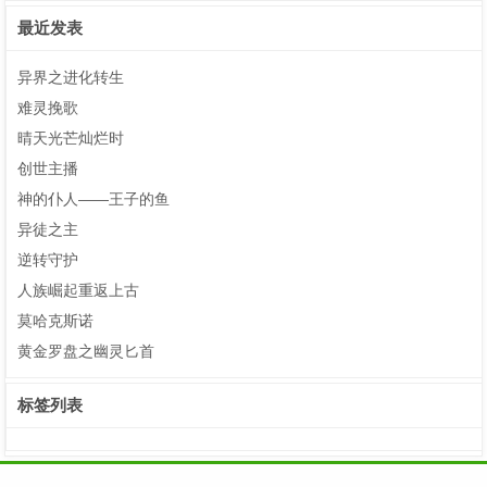
最近发表
异界之进化转生
难灵挽歌
晴天光芒灿烂时
创世主播
神的仆人——王子的鱼
异徒之主
逆转守护
人族崛起重返上古
莫哈克斯诺
黄金罗盘之幽灵匕首
标签列表