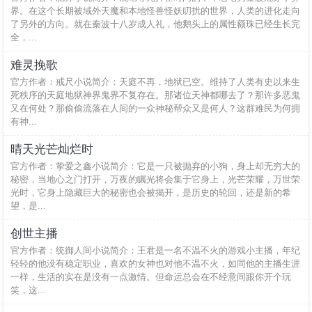
界。在这个长期被域外天魔和本地怪兽怪妖叨扰的世界，人类的进化走向
了另外的方向。就在秦波十八岁成人礼，他鹅头上的属性额珠已经生长完
全，...
难灵挽歌
官方作者：戒尺小说简介：天庭不再，地狱已空。维持了人类有史以来生
死秩序的天庭地狱神界鬼界不复存在。那诸位天神都哪去了？那许多恶鬼
又在何处？那偷偷流落在人间的一众神秘帮众又是何人？这群难民为何拥
有神...
晴天光芒灿烂时
官方作者：挚爱之鑫小说简介：它是一只被抛弃的小狗，身上却无穷大的
秘密，当地心之门打开，万夜的瞩光将会集于它身上，光芒荣耀，万世荣
光时，它身上隐藏巨大的秘密也会被揭开，是历史的轮回，还是新的希
望，是...
创世主播
官方作者：统御人间小说简介：王君是一名不温不火的游戏小主播，年纪
轻轻的他没有稳定职业，喜欢的女神也对他不温不火，如同他的主播生涯
一样，生活的实在是没有一点激情。但命运总会在不经意间跟你开个玩
笑，这...