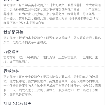
官方作者：努力学会笑小说简介：【玄幻爽文，精品推荐】三生大帝君临
天，天地神榜第二封号武帝，遭到妻子背叛谋杀死于非命......十年后重生
葬神渊，一名为叶青玄的少年开启了争霸之路...武道九重，丹道九品，一
步一登天，笑看风云，横扫八荒，征战诸天万界!谁伴我神都舞风云？君
临天下寒？PS：本书可放心追...
我爹是灵兽
官方作者：折断的木小说简介：听说你会火系魂法，恩火系攻击强，排名
第二，但是老子的火系可是魂火。
万物造画
官方作者：涩丿郎小说简介：世间万物，上至宇宙星辰，下至蝼蚁、尘
埃。皆可用笔画之。
界域剑神
官方作者：宣久宁小说简介：灵武大陆分为五大域，分别为东方的神州
域，北方极寒域，西方佛陀世界，南方血色草原，还有大陆中心的中州。
一个伴着雷云而生的人在这个世界成就了自己的剑神传奇。少年郎，离家
乡，一人一剑战八荒；三尺剑，显锋芒，多少英杰剑下亡；踏过千万里
路，回首已是百年身。
乱世之我欲弑天