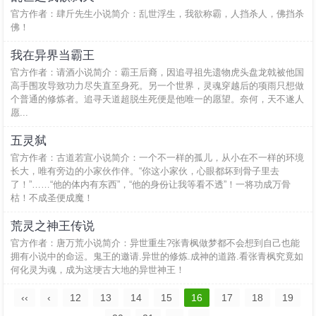
官方作者：肆斤先生小说简介：乱世浮生，我欲称霸，人挡杀人，佛挡杀
佛！
我在异界当霸王
官方作者：请酒小说简介：霸王后裔，因追寻祖先遗物虎头盘龙戟被他国
高手围攻导致功力尽失直至身死。另一个世界，灵魂穿越后的项雨只想做
个普通的修炼者。追寻天道超脱生死便是他唯一的愿望。奈何，天不遂人
愿...
五灵弑
官方作者：古道若宣小说简介：一个不一样的孤儿，从小在不一样的环境
长大，唯有旁边的小家伙作伴。“你这小家伙，心眼都坏到骨子里去
了！”……“他的体内有东西”，“他的身份让我等看不透”！一将功成万骨
枯！不成圣便成魔！
荒灵之神王传说
官方作者：唐万荒小说简介：异世重生?张青枫做梦都不会想到自己也能
拥有小说中的命运。鬼王的邀请.异世的修炼.成神的道路.看张青枫究竟如
何化灵为魂，成为这埂古大地的异世神王！
‹‹
‹
12
13
14
15
16
17
18
19